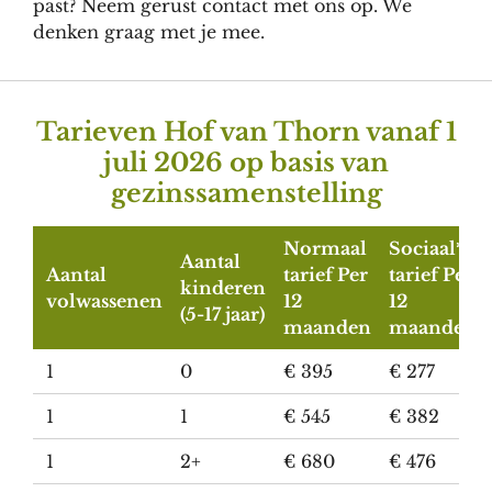
past? Neem gerust contact met ons op. We
denken graag met je mee.
Tarieven Hof van Thorn vanaf 1
juli 2026 op basis van
gezinssamenstelling
Normaal
Sociaal*
Aantal
Aantal
tarief Per
tarief Per
kinderen
volwassenen
12
12
(5-17 jaar)
maanden
maanden
1
0
€ 395
€ 277
1
1
€ 545
€ 382
1
2+
€ 680
€ 476